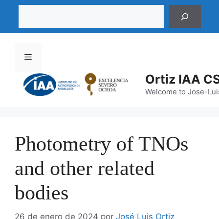
Saltar
Buscar
al
contenido
Menú
Ortiz IAA C
Welcome to Jose-Luis
Photometry of TNOs
and other related
bodies
26 de enero de 2024
por
José Luis Ortiz